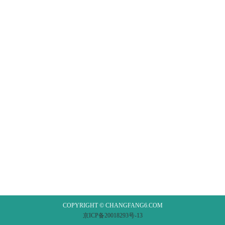
COPYRIGHT © CHANGFANG6.COM
京ICP备20018293号-13