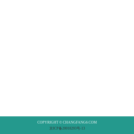
COPYRIGHT © CHANGFANG6.COM
京ICP备20018293号-13