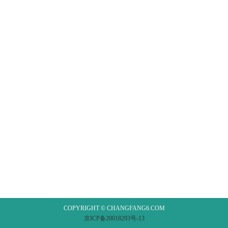
COPYRIGHT © CHANGFANG6.COM
京ICP备20018293号-13